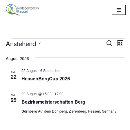
Zum
Inhalt
springen
Anstehend
Verans
Ver
Suche
Liste
Datum
Ans
Suche
August 2026
wählen.
Nav
und
22 August
-
6 September
SA.
Ansich
22
HessenBergCup 2026
Naviga
29 August @ 15:00
-
17:00
SA.
29
Bezirksmeisterschaften Berg
Dörnberg
Auf dem Dörnberg, Zierenberg, Hessen, Germany