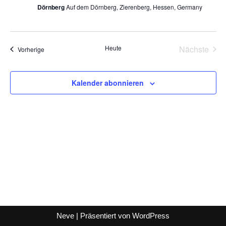
Dörnberg
Auf dem Dörnberg, Zierenberg, Hessen, Germany
Heute
Nächste
Veranstaltungen
Vorherige
Veransta
Kalender abonnieren
Neve
| Präsentiert von
WordPress