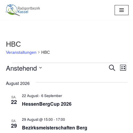
Zum
Inhalt
springen
HBC
Veranstaltungen
HBC
Anstehend
Verans
Ver
Suche
Liste
Datum
Ans
Suche
August 2026
wählen.
Nav
und
22 August
-
6 September
SA.
Ansich
22
HessenBergCup 2026
Naviga
29 August @ 15:00
-
17:00
SA.
29
Bezirksmeisterschaften Berg